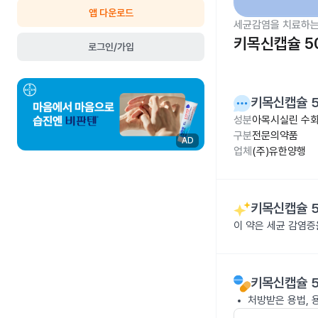
앱 다운로드
세균감염을 치료하는
키목신캡슐 5
로그인/가입
키목신캡슐 
성분
아목시실린 수화
구분
전문의약품
AD
업체
(주)유한양행
키목신캡슐 
이 약은 세균 감염
키목신캡슐 
처방받은 용법, 