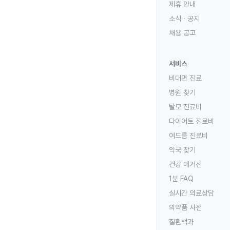
제휴 안내
소식 · 공지
채용 공고
서비스
비대면 진료
병원 찾기
탈모 진료비
다이어트 진료비
여드름 진료비
약국 찾기
건강 매거진
1분 FAQ
실시간 의료상담
의약품 사전
질환백과