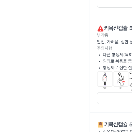
키목신캡슐 
부작용
발진, 가려움, 심한
주의사항
다른 항생제(특히
임의로 복용을 중
항생제로 심한 설
키목신캡슐 
실온(1~30℃)