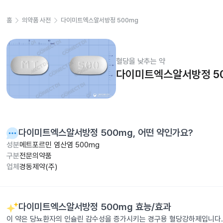
홈
의약품 사전
다이미트엑스알서방정 500mg
혈당을 낮추는 약
다이미트엑스알서방정 5
다이미트엑스알서방정 500mg
, 어떤 약인가요?
성분
메트포르민 염산염 500mg
구분
전문의약품
업체
경동제약(주)
다이미트엑스알서방정 500mg
효능/효과
이 약은 당뇨환자의 인슐린 감수성을 증가시키는 경구용 혈당강하제입니다.