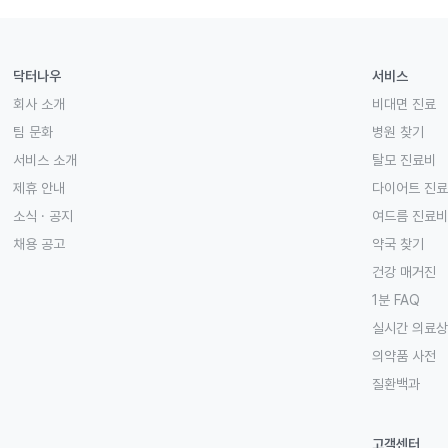
닥터나우
서비스
회사 소개
비대면 진료
팀 문화
병원 찾기
서비스 소개
탈모 진료비
제휴 안내
다이어트 진
소식 · 공지
여드름 진료비
채용 공고
약국 찾기
건강 매거진
1분 FAQ
실시간 의료
의약품 사전
질환백과
고객센터