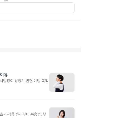
 이유
유서방정이 성장기 빈혈 예방 목적
과·작용 원리부터 복용법, 부