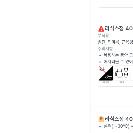
라식스정 4
부작용
발진, 입마름, 근육
주의사항
복용하는 동안 고
어지러울 수 있어
라식스정 4
실온(1~30℃)