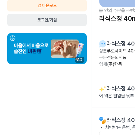
앱 다운로드
몸 안의 수분을 소변
라식스정 40
로그인/가입
라식스정 4
성분
푸로세미드 40
구분
전문의약품
AD
업체
(주)한독
라식스정 4
이 약은 혈압을 낮
라식스정 4
처방받은 용법, 