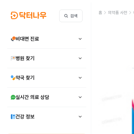
홈
의약품 사전
검색
비대면 진료
병원 찾기
약국 찾기
실시간 의료 상담
건강 정보