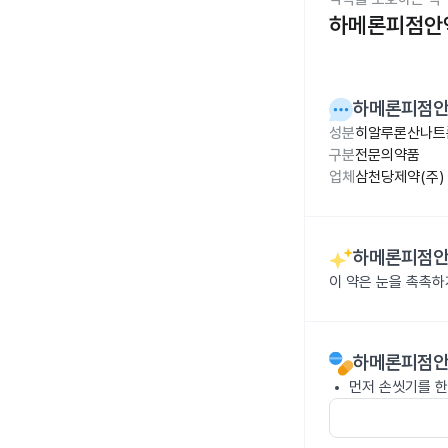
하메론피점안액0
하메론피점안액
성분
히알루론산나트륨
구분
전문의약품
업체
삼천당제약(주)
하메론피점안액
이 약은 눈을 촉촉하
하메론피점안액
먼저 손씻기를 한