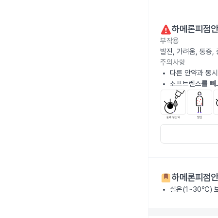
하메론피점안액
부작용
발진, 가려움, 통증
주의사항
다른 안약과 동시
소프트렌즈를 빼고
하메론피점안액
실온(1~30℃)