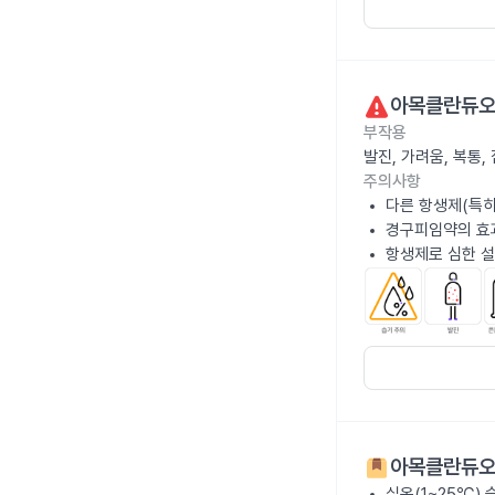
아목클란듀오
부작용
발진, 가려움, 복통
주의사항
다른 항생제(특히
경구피임약의 효과
항생제로 심한 설
아목클란듀오
실온(1~25℃)