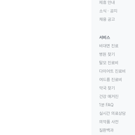
제휴 안내
소식 · 공지
채용 공고
서비스
비대면 진료
병원 찾기
탈모 진료비
다이어트 진료비
여드름 진료비
약국 찾기
건강 매거진
1분 FAQ
실시간 의료상담
의약품 사전
질환백과