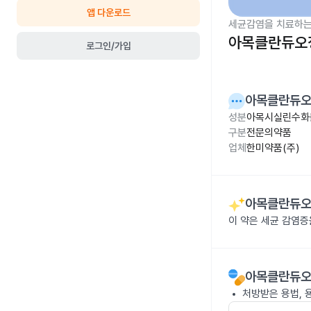
앱 다운로드
세균감염을 치료하는
아목클란듀오정
로그인/가입
아목클란듀오
성분
아목시실린수화물
구분
전문의약품
업체
한미약품(주)
아목클란듀오
이 약은 세균 감염
아목클란듀오
처방받은 용법, 