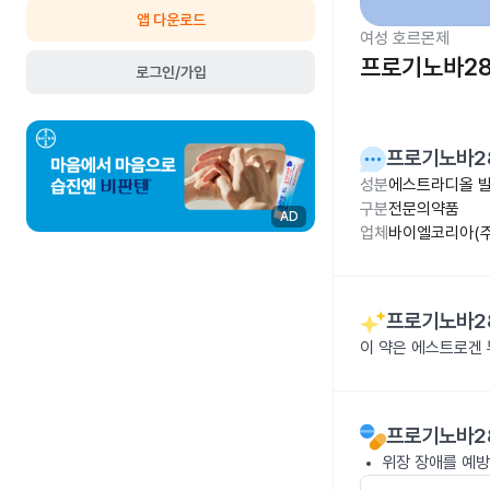
앱 다운로드
여성 호르몬제
프로기노바28
로그인/가입
프로기노바2
성분
에스트라디올 발
구분
전문의약품
AD
업체
바이엘코리아(주
프로기노바2
이 약은 에스트로겐
프로기노바2
위장 장애를 예방