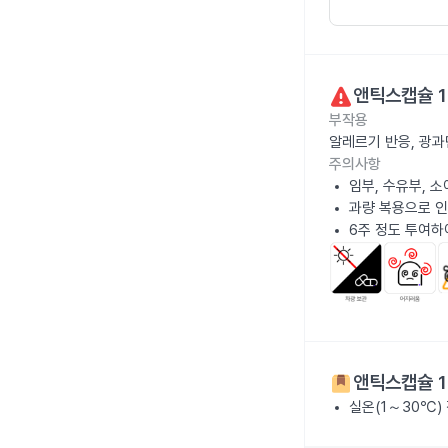
앤틱스캡슐 1
부작용
알레르기 반응, 광과
주의사항
임부, 수유부, 
과량 복용으로 인
6주 정도 투여하
앤틱스캡슐 1
실온(1～30℃)