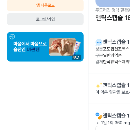
앱 다운로드
두드러진 정맥 혈관
앤틱스캡슐 1
로그인/가입
앤틱스캡슐 1
성분
포도엽건조엑스 
구분
일반의약품
AD
업체
한국휴텍스제약(
앤틱스캡슐 1
이 약은 혈관을 보
앤틱스캡슐 1
1일 1회 360 