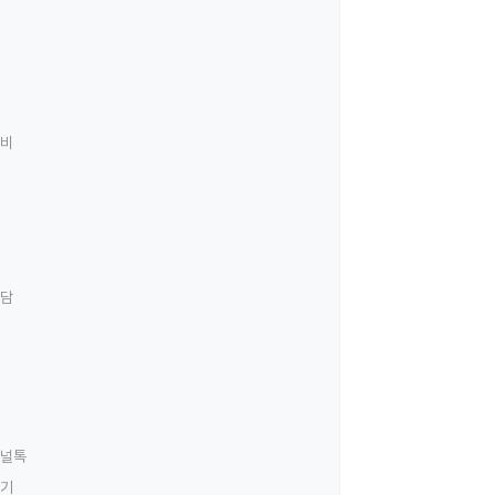
료비
상담
널톡
하기