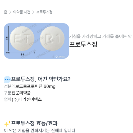
홈
의약품 사전
프로투스정
기침을 가라앉히고 가래를 줄이는 약
프로투스정
프로투스정
, 어떤 약인가요?
성분
레보드로프로피진 60mg
구분
전문의약품
업체
(주)테라젠이텍스
프로투스정
효능/효과
이 약은 기침을 완화시키는 진해제 입니다.