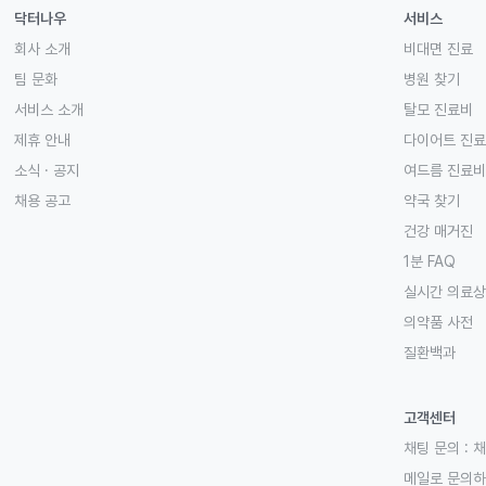
닥터나우
서비스
회사 소개
비대면 진료
팀 문화
병원 찾기
서비스 소개
탈모 진료비
제휴 안내
다이어트 진
소식 · 공지
여드름 진료비
채용 공고
약국 찾기
건강 매거진
1분 FAQ
실시간 의료
의약품 사전
질환백과
고객센터
채팅 문의 :
채
메일로 문의