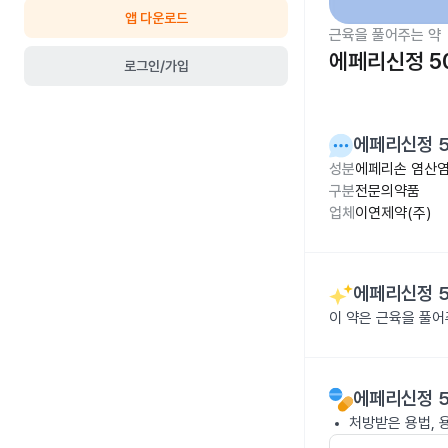
앱 다운로드
근육을 풀어주는 약
에페리신정 5
로그인/가입
에페리신정 
성분
에페리손 염산염
구분
전문의약품
업체
이연제약(주)
에페리신정 
이 약은 근육을 풀
에페리신정 
처방받은 용법, 