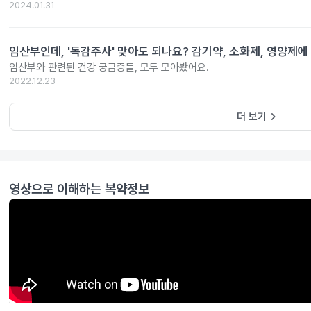
2024.01.31
임산부인데, '독감주사' 맞아도 되나요? 감기약, 소화제, 영양제에
임산부와 관련된 건강 궁금증들, 모두 모아봤어요.
2022.12.23
keyboard_arrow_right
더 보기
영상으로 이해하는 복약정보