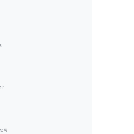
료비
상담
널톡