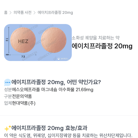
홈
의약품 사전
에이치프라졸정 20mg
소화성 궤양을 치료하는 약
에이치프라졸정 20mg
에이치프라졸정 20mg
, 어떤 약인가요?
성분
에스오메프라졸 마그네슘 이수화물 21.69mg
구분
전문의약품
업체
현대약품(주)
에이치프라졸정 20mg
효능/효과
이 약은 식도염, 위궤양, 십이지장궤양 등을 치료하는 위산차단제입니다.