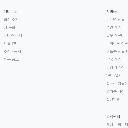
닥터나우
서비스
회사 소개
비대면 진료
팀 문화
병원 찾기
서비스 소개
탈모 진료비
제휴 안내
다이어트 진
소식 · 공지
여드름 진료비
채용 공고
약국 찾기
건강 매거진
1분 FAQ
실시간 의료
의약품 사전
질환백과
고객센터
채팅 문의 :
채