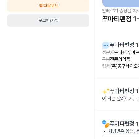
앱 다운로드
알레르기 증상을 치
푸마티펜정 1
로그인/가입
푸마티펜정 
성분
케토티펜 푸마르산
구분
전문의약품
업체
(주)동구바이오
푸마티펜정 
이 약은 알레르기, 
푸마티펜정 
처방받은 용법, 