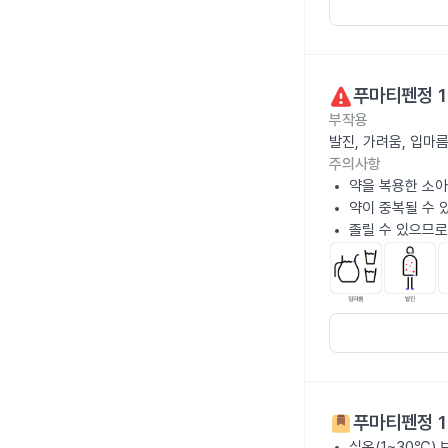
푸마티펜정 
부작용
발진, 가려움, 입마
주의사항
약을 복용한 소아
약이 중복될 수 
졸릴 수 있으므로
푸마티펜정 
실온(1~30℃)