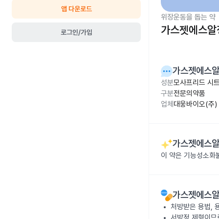
앱 다운로드
위장운동을 돕는 약
가스젯에스알정
로그인/가입
가스젯에스알
성분
모사프리드 시트
구분
전문의약품
업체
대웅바이오(주)
가스젯에스알
이 약은 기능성소화
가스젯에스알
처방받은 용법, 
서방정 제형이므