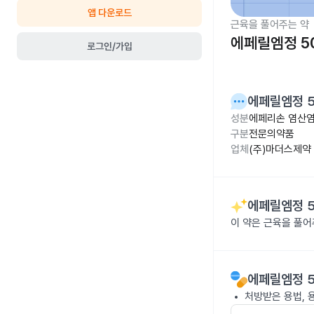
앱 다운로드
근육을 풀어주는 약
에페릴엠정 5
로그인/가입
에페릴엠정 
성분
에페리손 염산염
구분
전문의약품
업체
(주)마더스제약
에페릴엠정 
이 약은 근육을 풀
에페릴엠정 
처방받은 용법, 