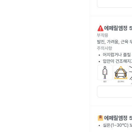
에페릴엠정 
부작용
발진, 가려움, 근육
주의사항
어지럽거나 졸릴 
입안이 건조해지고
에페릴엠정 
실온(1~30℃)