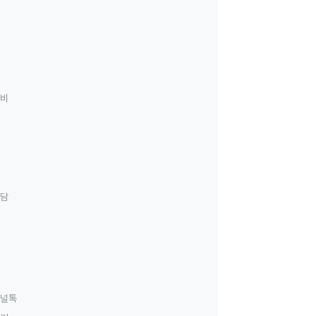
료비
상담
널톡