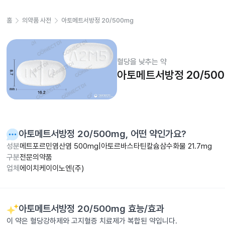
홈
의약품 사전
아토메트서방정 20/500mg
혈당을 낮추는 약
아토메트서방정 20/50
아토메트서방정 20/500mg
, 어떤 약인가요?
성분
메트포르민염산염 500mg|아토르바스타틴칼슘삼수화물 21.7mg
구분
전문의약품
업체
에이치케이이노엔(주)
아토메트서방정 20/500mg
효능/효과
이 약은 혈당강하제와 고지혈증 치료제가 복합된 약입니다.