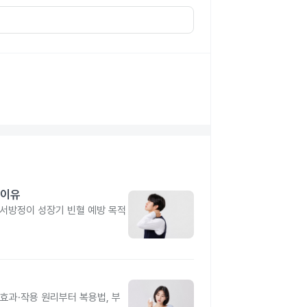
 이유
유서방정이 성장기 빈혈 예방 목적
과·작용 원리부터 복용법, 부