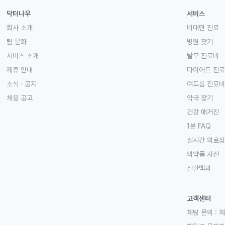
닥터나우
서비스
회사 소개
비대면 진료
팀 문화
병원 찾기
서비스 소개
탈모 진료비
제휴 안내
다이어트 진
소식 · 공지
여드름 진료비
채용 공고
약국 찾기
건강 매거진
1분 FAQ
실시간 의료
의약품 사전
질환백과
고객센터
채팅 문의 :
채