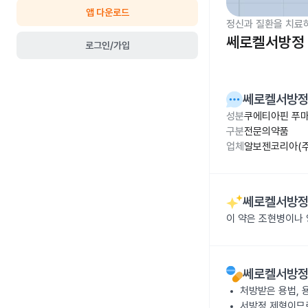
앱 다운로드
정신과 질환을 치료
쎄로켈서방정 
로그인/가입
쎄로켈서방정
성분
쿠에티아핀 푸마
구분
전문의약품
업체
알보젠코리아(주
쎄로켈서방정
이 약은 조현병이나
쎄로켈서방정
처방받은 용법, 
서방정 제형이므