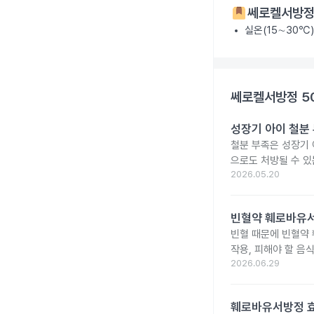
쎄로켈서방정
실온(15∼30℃
쎄로켈서방정 5
성장기 아이 철분
철분 부족은 성장기 
으로도 처방될 수 있
2026.05.20
빈혈약 훼로바유서
빈혈 때문에 빈혈약
작용, 피해야 할 음
2026.06.29
훼로바유서방정 효