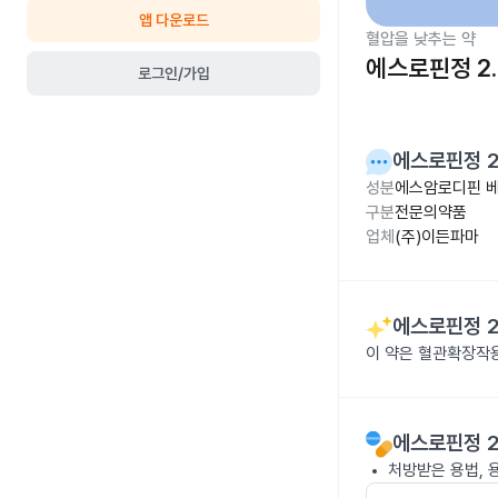
앱 다운로드
혈압을 낮추는 약
에스로핀정 2.
로그인/가입
에스로핀정 2
성분
에스암로디핀 베
구분
전문의약품
업체
(주)이든파마
에스로핀정 2
이 약은 혈관확장작
에스로핀정 2
처방받은 용법, 