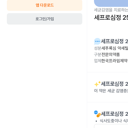
앱 다운로드
세균감염을 치료하는
세프로심정 2
로그인/가입
세프로심정 
성분
세푸록심 악세틸 
구분
전문의약품
업체
한국프라임제약(
세프로심정 
이 약은 세균 감염
세프로심정 
식사도중이나 식후