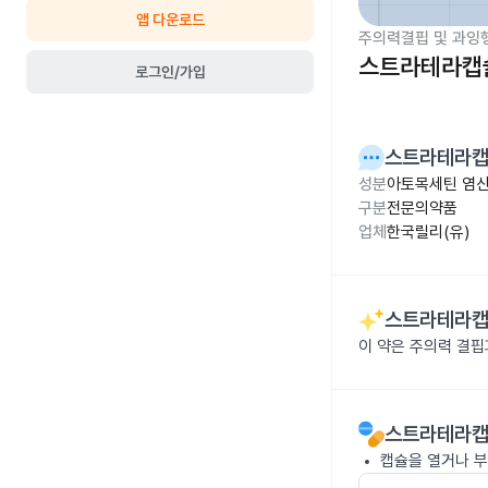
앱 다운로드
주의력결핍 및 과잉
스트라테라캡슐
로그인/가입
스트라테라캡
성분
아토목세틴 염산염
구분
전문의약품
업체
한국릴리(유)
스트라테라캡
이 약은 주의력 결핍
스트라테라캡
캡슐을 열거나 부