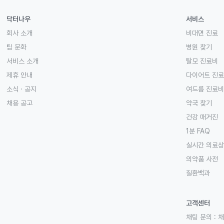
닥터나우
서비스
회사 소개
비대면 진료
팀 문화
병원 찾기
서비스 소개
탈모 진료비
제휴 안내
다이어트 진
소식 · 공지
여드름 진료비
채용 공고
약국 찾기
건강 매거진
1분 FAQ
실시간 의료
의약품 사전
질환백과
고객센터
채팅 문의 :
채