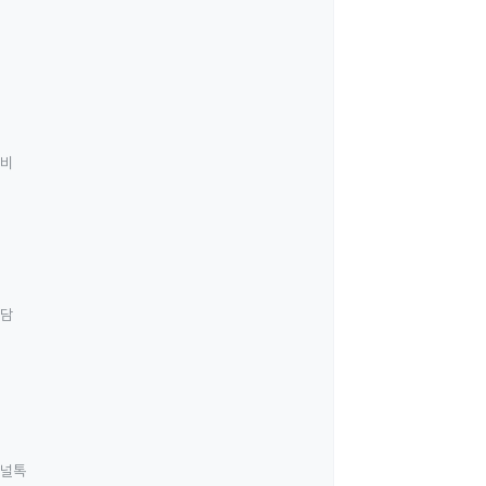
료비
상담
널톡