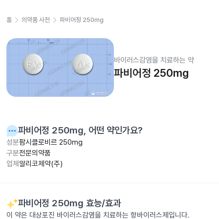
홈
의약품 사전
파비어정 250mg
바이러스감염을 치료하는 약
파비어정 250mg
파비어정 250mg
, 어떤 약인가요?
성분
팜시클로비르 250mg
구분
전문의약품
업체
알리코제약(주)
파비어정 250mg
효능/효과
이 약은 대상포진 바이러스감염을 치료하는 항바이러스제입니다.