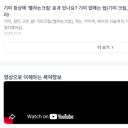
기미 증상에 '멜라논크림' 효과 있나요? 기미 없애는 법(기미 크림,
리!
기미, 잡티 고민 끝! 기미크림(멜라논크림), 먹는 기미약, 레이저 시술까지
정리했어요.
2025.11.19
keyboard_arrow_right
더 보기
영상으로 이해하는 복약정보