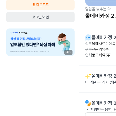
앱 다운로드
혈압을 낮추는 약
올메비카정 2.
로그인/가입
올메비카정 2
성분
올메사르탄메독소
구분
전문의약품
AD
업체
동국제약(주)
올메비카정 2
이 약은 두 가지 
올메비카정 2
처방받은 용법, 