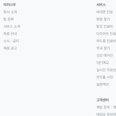
닥터나우
서비스
회사 소개
비대면 진료
팀 문화
병원 찾기
서비스 소개
탈모 진료비
제휴 안내
다이어트 진
소식 · 공지
여드름 진료비
채용 공고
약국 찾기
건강 매거진
1분 FAQ
실시간 의료
의약품 사전
질환백과
고객센터
채팅 문의 :
채
메일로 문의