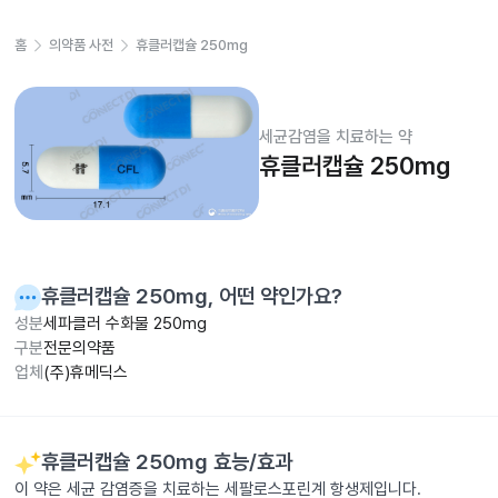
홈
의약품 사전
휴클러캡슐 250mg
세균감염을 치료하는 약
휴클러캡슐 250mg
휴클러캡슐 250mg
, 어떤 약인가요?
성분
세파클러 수화물 250mg
구분
전문의약품
업체
(주)휴메딕스
휴클러캡슐 250mg
효능/효과
이 약은 세균 감염증을 치료하는 세팔로스포린계 항생제입니다.