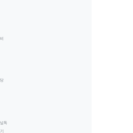
료비
상담
널톡
하기