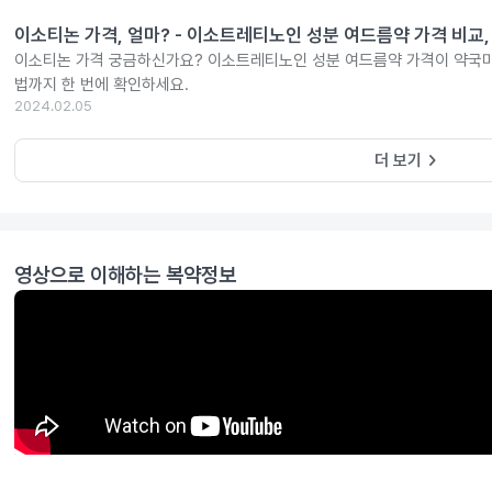
이소티논 가격, 얼마? - 이소트레티노인 성분 여드름약 가격 비교,
이소티논 가격 궁금하신가요? 이소트레티노인 성분 여드름약 가격이 약국마
법까지 한 번에 확인하세요.
2024.02.05
keyboard_arrow_right
더 보기
영상으로 이해하는 복약정보