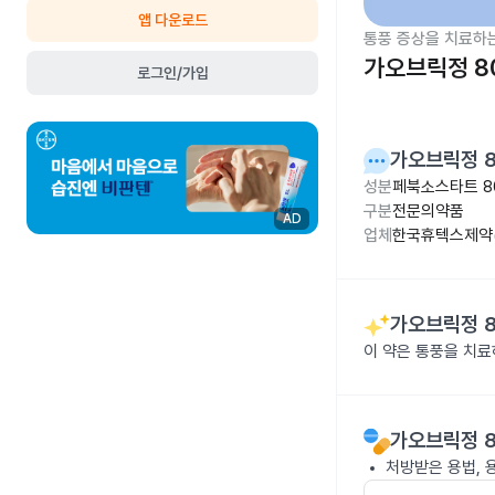
앱 다운로드
통풍 증상을 치료하
가오브릭정 8
로그인/가입
가오브릭정 
성분
페북소스타트 8
구분
전문의약품
AD
업체
한국휴텍스제약(
가오브릭정 
이 약은 통풍을 치
가오브릭정 
처방받은 용법, 