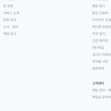
팀 문화
병원 찾기
서비스 소개
탈모 진료비
제휴 안내
다이어트 진
소식 · 공지
여드름 진료비
채용 공고
약국 찾기
건강 매거진
1분 FAQ
실시간 의료
의약품 사전
질환백과
고객센터
채팅 문의 :
채
메일로 문의