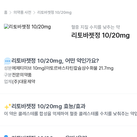
홈
의약품 사전
리토바젯정 10/20mg
혈중 지질 수치를 낮추는 약
리토바젯정 10/20mg
리토바젯정 10/20mg
, 어떤 약인가요?
성분
에제티미브 10mg|아토르바스타틴칼슘삼수화물 21.7mg
구분
전문의약품
업체
(주)대웅제약
리토바젯정 10/20mg
효능/효과
이 약은 콜레스테롤 합성을 억제하여 혈중 콜레스테롤 수치를 낮춰주는 약