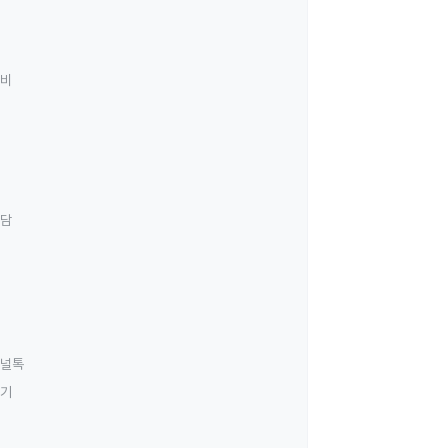
료비
상담
널톡
하기