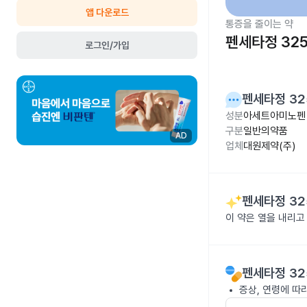
앱 다운로드
통증을 줄이는 약
펜세타정 32
로그인/가입
펜세타정 32
성분
아세트아미노펜 
구분
일반의약품
AD
업체
대원제약(주)
펜세타정 32
이 약은 열을 내리고
펜세타정 32
증상, 연령에 따