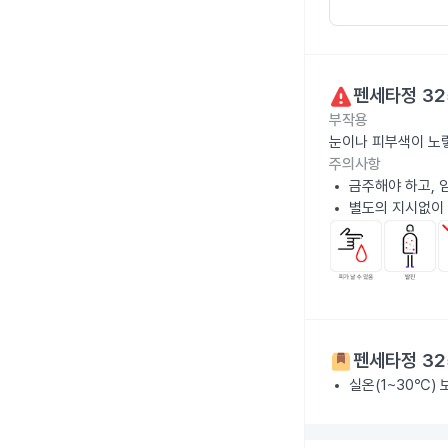
펜세타정 32
부작용
눈이나 피부색이 노랗
주의사항
금주해야 하고, 
별도의 지시없이 
펜세타정 32
실온(1~30℃)