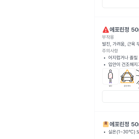
에포린정 50
부작용
발진, 가려움, 근육
주의사항
어지럽거나 졸릴 
입안이 건조해지고
에포린정 50
실온(1~30℃)