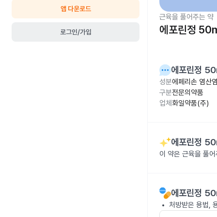
앱 다운로드
근육을 풀어주는 약
에포린정 50
로그인/가입
에포린정 50
성분
에페리손 염산염
구분
전문의약품
업체
화일약품(주)
에포린정 50
이 약은 근육을 풀
에포린정 50
처방받은 용법, 