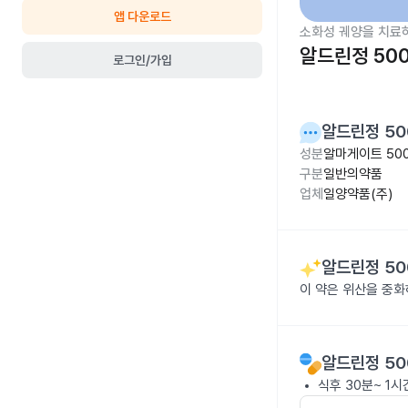
앱 다운로드
소화성 궤양을 치료
알드린정 50
로그인/가입
알드린정 50
성분
알마게이트 50
구분
일반의약품
업체
일양약품(주)
알드린정 50
이 약은 위산을 중화
알드린정 50
식후 30분~ 1