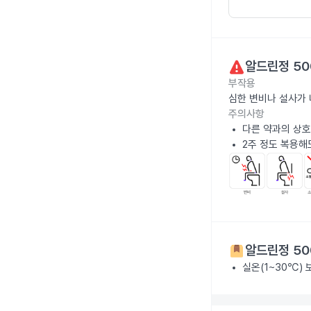
알드린정 50
부작용
심한 변비나 설사가
주의사항
다른 약과의 상호
2주 정도 복용해
알드린정 50
실온(1~30℃)