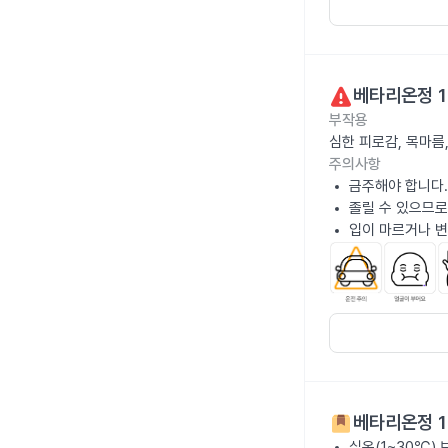
베타리온정 1
부작용
심한 피로감, 목마름
주의사항
금주해야 합니다.
졸릴 수 있으므로
입이 마르거나 변
베타리온정 1
실온(1~30℃)