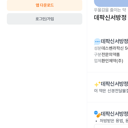
앱 다운로드
우울감을 줄이는 약
데팍신서방정 
로그인/가입
데팍신서방정
성분
데스벤라팍신 5
구분
전문의약품
업체
환인제약(주)
데팍신서방정
이 약은 신경전달물질
데팍신서방정
처방받은 용법, 