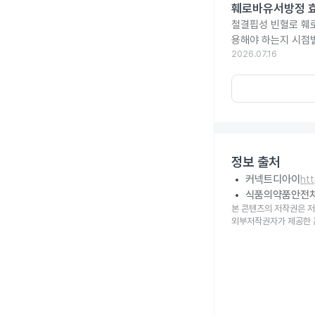
훼로바유서방정 효
철결핍성 빈혈로 훼
용해야 하는지 시점
2026.07.16
정보 출처
커넥트디아이
ht
식품의약품안전
본 콘텐츠의 저작권은 저
외부저작권자가 제공한 