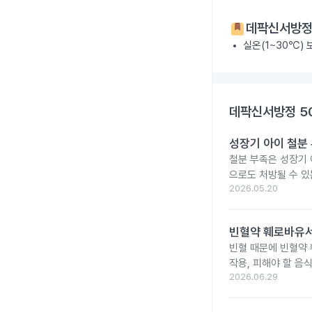
데팍신서방정
실온(1~30℃)
데팍신서방정 5
성장기 아이 철분
철분 부족은 성장기 
으로도 처방될 수 있
2026.05.20
빈혈약 훼로바유서
빈혈 때문에 빈혈약
작용, 피해야 할 음
2026.06.29