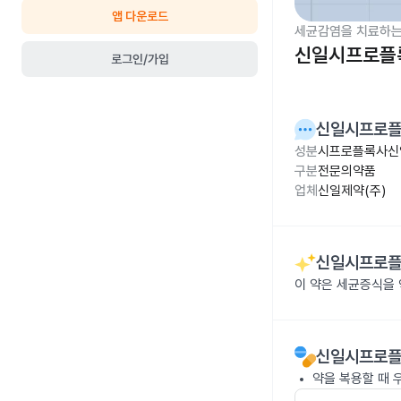
앱 다운로드
세균감염을 치료하는
신일시프로플
로그인/가입
신일시프로플
성분
시프로플록사신염
구분
전문의약품
업체
신일제약(주)
신일시프로플
이 약은 세균증식을
신일시프로플
약을 복용할 때 