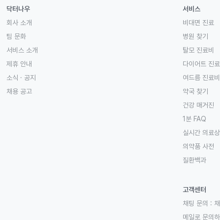
닥터나우
서비스
회사 소개
비대면 진료
팀 문화
병원 찾기
서비스 소개
탈모 진료비
제휴 안내
다이어트 진
소식 · 공지
여드름 진료비
채용 공고
약국 찾기
건강 매거진
1분 FAQ
실시간 의료
의약품 사전
질환백과
고객센터
채팅 문의 :
채
메일로 문의