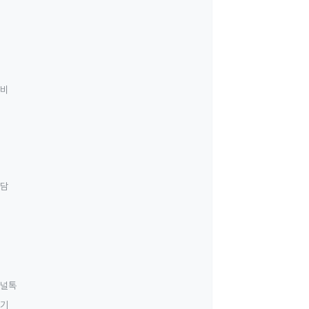
료비
상담
널톡
하기