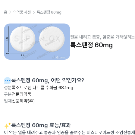
홈
의약품 사전
록스펜정 60mg
열을 내리고 통증, 염증을 가라앉히는
록스펜정 60mg
록스펜정 60mg
, 어떤 약인가요?
성분
록소프로펜 나트륨 수화물 68.1mg
구분
전문의약품
업체
신풍제약(주)
록스펜정 60mg
효능/효과
이 약은 열을 내려주고 통증과 염증을 줄여주는 비스테로이드성 소염진통제