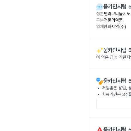
움카민시럽 5
성분
펠라고니움시도이
구분
전문의약품
업체
한화제약(주)
움카민시럽 5
이 약은 급성 기관지
움카민시럽 5
처방받은 용법, 
치료기간은 3주를
움카민시럽 5