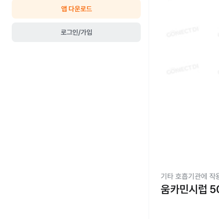
앱 다운로드
로그인/가입
기타 호흡기관에 작
움카민시럽 5