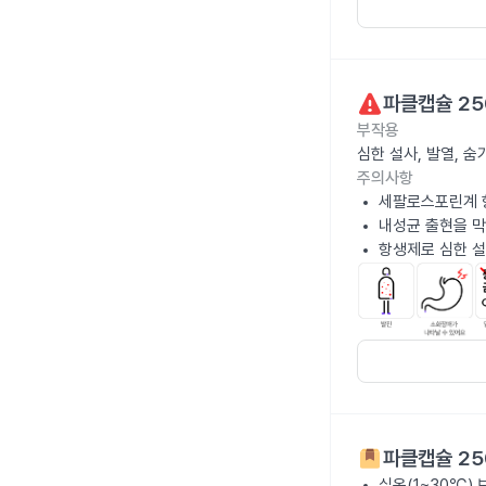
파클캡슐 25
부작용
심한 설사, 발열, 
주의사항
세팔로스포린계 
내성균 출현을 막
항생제로 심한 설
파클캡슐 25
실온(1~30℃)