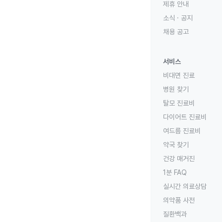
제휴 안내
소식 · 공지
채용 공고
서비스
비대면 진료
병원 찾기
탈모 진료비
다이어트 진료비
여드름 진료비
약국 찾기
건강 매거진
1분 FAQ
실시간 의료상담
의약품 사전
질환백과