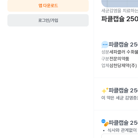
앱 다운로드
세균감염을 치료하는
파클캡슐 25
로그인/가입
파클캡슐 25
성분
세파클러 수화물
구분
전문의약품
업체
삼천당제약(주)
파클캡슐 25
이 약은 세균 감염
파클캡슐 25
식사와 관계없이 