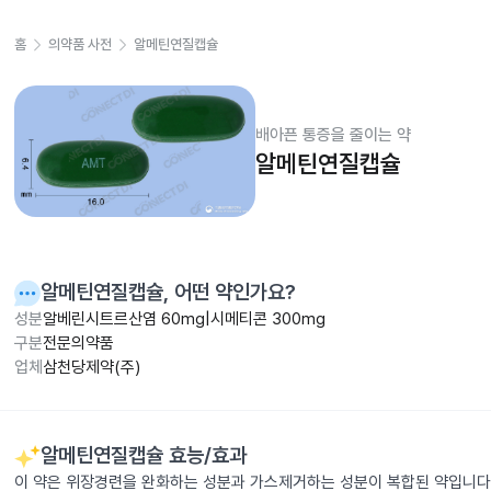
홈
의약품 사전
알메틴연질캡슐
배아픈 통증을 줄이는 약
알메틴연질캡슐
알메틴연질캡슐
, 어떤 약인가요?
성분
알베린시트르산염 60mg|시메티콘 300mg
구분
전문의약품
업체
삼천당제약(주)
알메틴연질캡슐
효능/효과
이 약은 위장경련을 완화하는 성분과 가스제거하는 성분이 복합된 약입니다