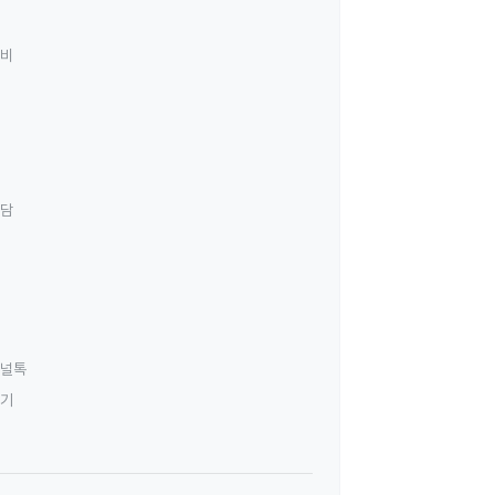
료비
상담
널톡
하기