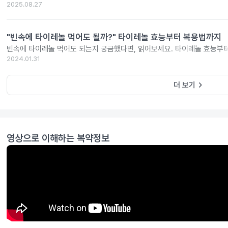
2025.08.27
"빈속에 타이레놀 먹어도 될까?" 타이레놀 효능부터 복용법까지
빈속에 타이레놀 먹어도 되는지 궁금했다면, 읽어보세요. 타이레놀 효능부
2024.01.31
keyboard_arrow_right
더 보기
영상으로 이해하는 복약정보