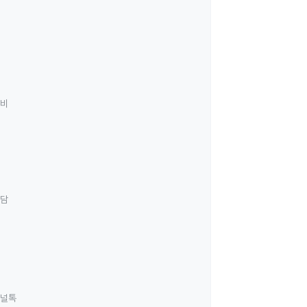
료비
상담
널톡