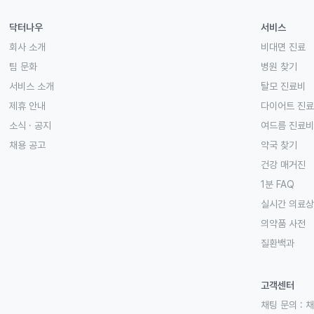
닥터나우
서비스
회사 소개
비대면 진료
팀 문화
병원 찾기
서비스 소개
탈모 진료비
제휴 안내
다이어트 진
소식 · 공지
여드름 진료비
채용 공고
약국 찾기
건강 매거진
1분 FAQ
실시간 의료
의약품 사전
질환백과
고객센터
채팅 문의 :
채