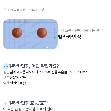
홈
의약품 사전
펠라카민정
기타 호흡기관에 작용하는 한약
펠라카민정
펠라카민정
, 어떤 약인가요?
성분
펠라고니움시도이데스11%에탄올추출물 1538.46mg
구분
전문의약품
업체
제일약품(주)
펠라카민정
효능/효과
이 약은 급성 기관지염 치료제 입니다.