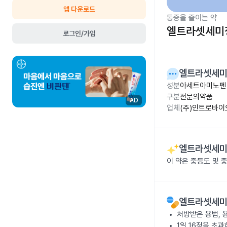
앱 다운로드
통증을 줄이는 약
엘트라셋세미
로그인/가입
엘트라셋세
성분
아세트아미노펜 1
구분
전문의약품
AD
업체
(주)인트로바
엘트라셋세
이 약은 중등도 및 
엘트라셋세
처방받은 용법, 
1일 16정을 초