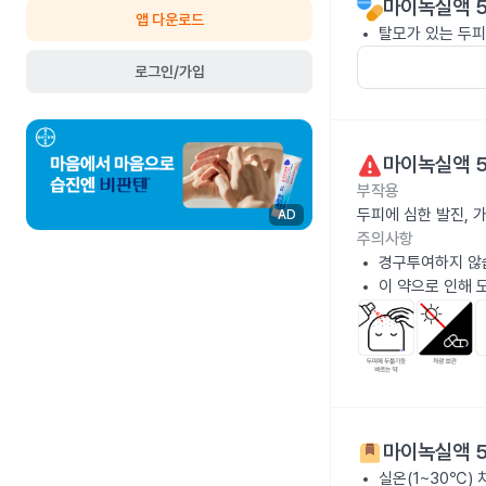
마이녹실액 5
앱 다운로드
탈모가 있는 두피
로그인/가입
마이녹실액 5
부작용
두피에 심한 발진, 
AD
주의사항
경구투여하지 않
이 약으로 인해 
마이녹실액 5
실온(1~30℃)