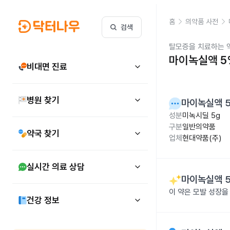
홈
의약품 사전
검색
탈모증을 치료하는 
마이녹실액 5%
비대면 진료
병원 찾기
마이녹실액 5
성분
미녹시딜 5g
구분
일반의약품
약국 찾기
업체
현대약품(주)
실시간 의료 상담
마이녹실액 5
이 약은 모발 성장을
건강 정보