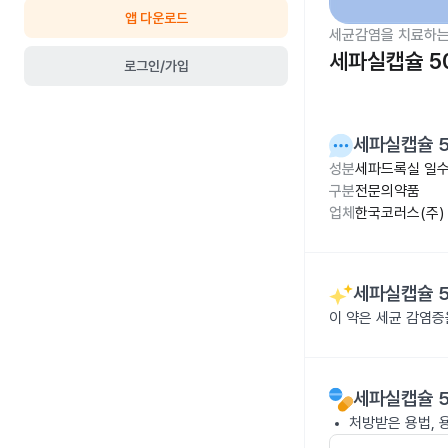
앱 다운로드
세균감염을 치료하는
세파실캡슐 5
로그인/가입
세파실캡슐 
성분
세파드록실 일수
구분
전문의약품
업체
한국코러스(주)
세파실캡슐 
이 약은 세균 감염
세파실캡슐 
처방받은 용법, 