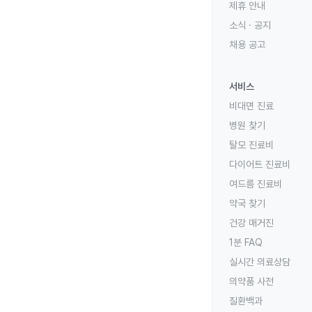
제휴 안내
소식 · 공지
채용 공고
서비스
비대면 진료
병원 찾기
탈모 진료비
다이어트 진료비
여드름 진료비
약국 찾기
건강 매거진
1분 FAQ
실시간 의료상담
의약품 사전
질환백과