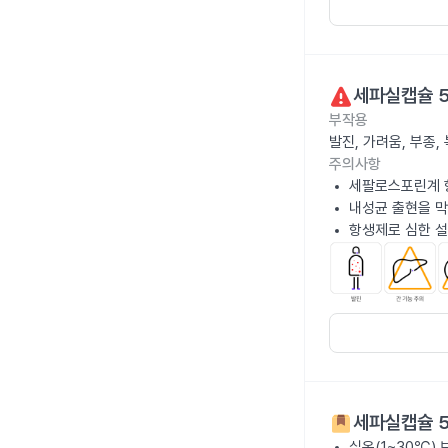
세파실캡슐 
부작용
발진, 가려움, 부종,
주의사항
세팔로스포린계 
내성균 출현을 막
항생제로 심한 설
세파실캡슐 
실온(1~30℃)