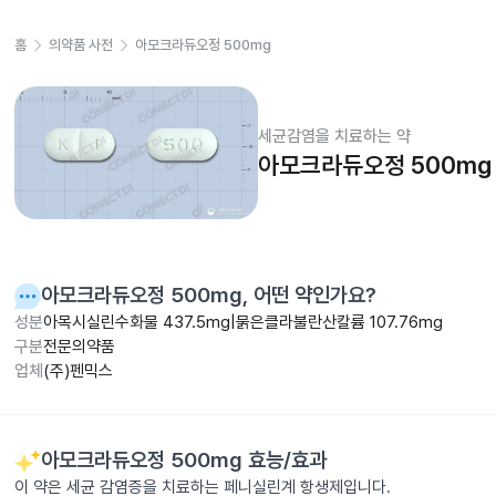
홈
의약품 사전
아모크라듀오정 500mg
세균감염을 치료하는 약
아모크라듀오정 500mg
아모크라듀오정 500mg
, 어떤 약인가요?
성분
아목시실린수화물 437.5mg|묽은클라불란산칼륨 107.76mg
구분
전문의약품
업체
(주)펜믹스
아모크라듀오정 500mg
효능/효과
이 약은 세균 감염증을 치료하는 페니실린계 항생제입니다.