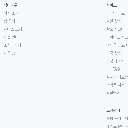
닥터나우
서비스
회사 소개
비대면 진료
팀 문화
병원 찾기
서비스 소개
탈모 진료비
제휴 안내
다이어트 진
소식 · 공지
여드름 진료비
채용 공고
약국 찾기
건강 매거진
1분 FAQ
실시간 의료
의약품 사전
질환백과
고객센터
채팅 문의 :
채
메일로 문의