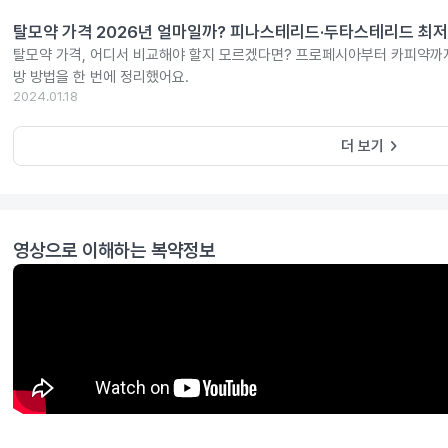
탈모약 가격 2026년 얼마일까? 피나스테리드·두타스테리드 최저
탈모약 가격, 어디서 비교해야 할지 모르겠다면? 프로페시아부터 카피약까지
방 방법을 한 번에 정리했어요.
2024.01.18
keyboard_arrow_right
더 보기
영상으로 이해하는 복약정보