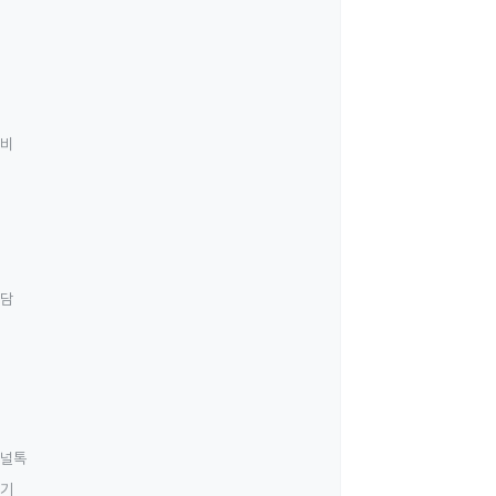
료비
상담
널톡
하기