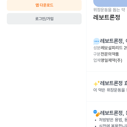
앱 다운로드
위장운동을 돕는 약
레보트론정
로그인/가입
레보트론정
,
성분
레보설피리드 2
구분
전문의약품
업체
영일제약(주)
레보트론정
이 약은 위장운동을
레보트론정
,
처방받은 용법, 
식전에 복용합니