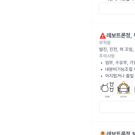
레보트론정
,
부작용
발진, 진전, 혀 꼬
주의사항
임부, 수유부, 
내분비기능조절 
어지럽거나 졸릴 
레보트론정
보