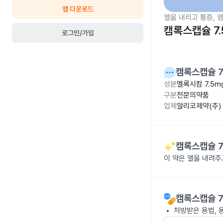
앱 다운로드
열을 내리고 통증, 
캠록스캡슐 7.
로그인/가입
캠록스캡슐 7
성분
멜록시캄 7.5m
구분
전문의약품
업체
알리코제약(주)
캠록스캡슐 7
이 약은 열을 내려
캠록스캡슐 7
처방받은 용법, 