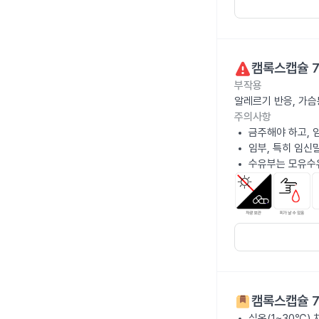
캠록스캡슐 7
부작용
알레르기 반응, 가슴
주의사항
금주해야 하고, 
임부, 특히 임신
수유부는 모유수
캠록스캡슐 7
실온(1~30℃)