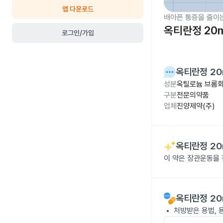
앱 다운로드
배아픈 통증을 줄이
옥티란정 20
로그인/가입
옥티란정 20
성분
옥틸로늄 브롬화
구분
전문의약품
업체
진양제약(주)
옥티란정 20
이 약은 장관운동을 
옥티란정 20
처방받은 용법, 