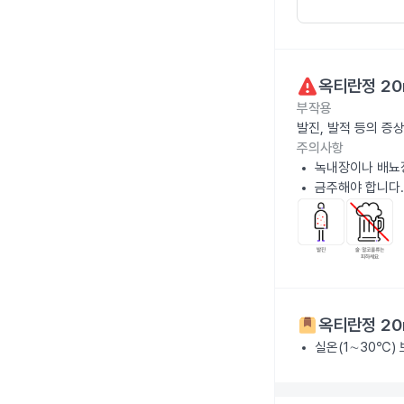
옥티란정 20
부작용
발진, 발적 등의 증
주의사항
녹내장이나 배뇨
금주해야 합니다.
옥티란정 20
실온(1∼30℃)