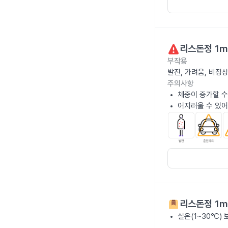
리스돈정 1m
부작용
발진, 가려움, 비정
주의사항
체중이 증가할 수
어지러울 수 있어
리스돈정 1m
실온(1~30℃)