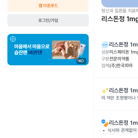
앱 다운로드
정신과 질환을 치료
리스돈정 1m
로그인/가입
리스돈정 1m
성분
리스페리돈 1m
구분
전문의약품
AD
업체
(주)한국파마
리스돈정 1m
이 약은 조현병이나 
리스돈정 1m
식사와 관계없이 