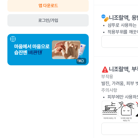
앱 다운로드
니조랄액
, 
로그인/가입
샴푸로 사용하는 
적용부위를 깨끗이
AD
니조랄액
, 
부작용
발진, 가려움, 피부
주의사항
피부에만 사용하도