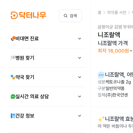
홈
의약품 사전
검색
곰팡이균 감염 부위
니조랄액
비대면 진료
니조랄액
가격
최저
18,000원
~
병원 찾기
니조랄액
, 
약국 찾기
성분
케토코나졸 2g
구분
일반의약품
업체
(주)한국얀센
실시간 의료 상담
건강 정보
니조랄액
효능
이 약은 비듬이나 