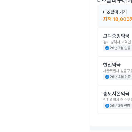
니조랄액
구매 
니조랄액
가격
최저
18,000
고덕중앙약국
경기 평택시 고덕면 
check_circle
26년 7월 인증
한신약국
서울특별시 성동구 
check_circle
26년 4월 인증
송도시온약국
인천광역시 연수구 
check_circle
26년 3월 인증