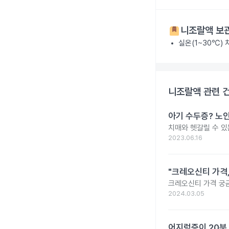
니조랄액
보관
실온(1~30℃)
니조랄액
관련 
아기 수두증? 노
치매와 헷갈릴 수 있
2023.06.16
"크레오신티 가격
크레오신티 가격 궁
2024.03.05
어지럼증이 20분