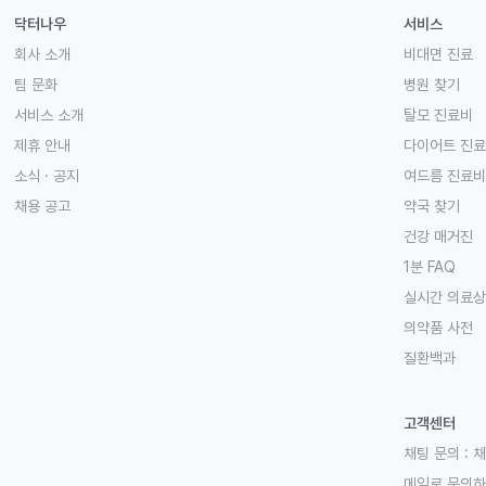
닥터나우
서비스
회사 소개
비대면 진료
팀 문화
병원 찾기
서비스 소개
탈모 진료비
제휴 안내
다이어트 진
소식 · 공지
여드름 진료비
채용 공고
약국 찾기
건강 매거진
1분 FAQ
실시간 의료
의약품 사전
질환백과
고객센터
채팅 문의 :
채
메일로 문의