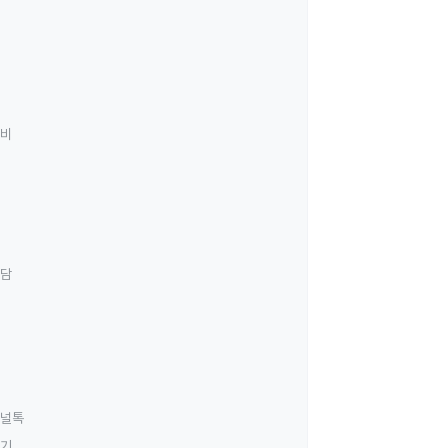
료비
상담
널톡
하기