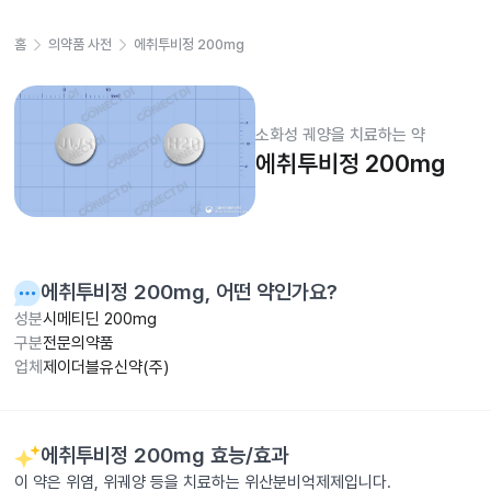
홈
의약품 사전
에취투비정 200mg
소화성 궤양을 치료하는 약
에취투비정 200mg
에취투비정 200mg
, 어떤 약인가요?
성분
시메티딘 200mg
구분
전문의약품
업체
제이더블유신약(주)
에취투비정 200mg
효능/효과
이 약은 위염, 위궤양 등을 치료하는 위산분비억제제입니다.