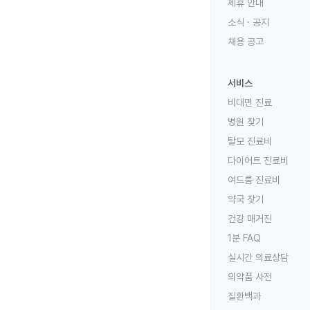
제휴 안내
소식 · 공지
채용 공고
서비스
비대면 진료
병원 찾기
탈모 진료비
다이어트 진료비
여드름 진료비
약국 찾기
건강 매거진
1분 FAQ
실시간 의료상담
의약품 사전
질환백과