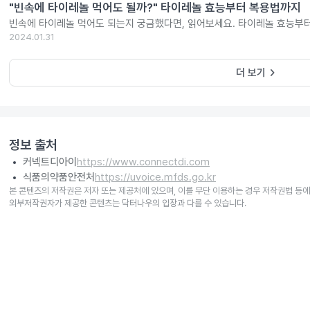
"빈속에 타이레놀 먹어도 될까?" 타이레놀 효능부터 복용법까지
빈속에 타이레놀 먹어도 되는지 궁금했다면, 읽어보세요. 타이레놀 효능부
2024.01.31
keyboard_arrow_right
더 보기
정보 출처
커넥트디아이
https://www.connectdi.com
식품의약품안전처
https://uvoice.mfds.go.kr
본 콘텐츠의 저작권은 저자 또는 제공처에 있으며, 이를 무단 이용하는 경우 저작권법 등에
외부저작권자가 제공한 콘텐츠는 닥터나우의 입장과 다를 수 있습니다.