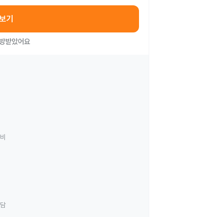
아보기
처방받았어요
료비
상담