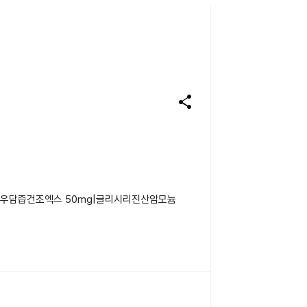
share
g|우담즙건조엑스 50mg|글리시리진산암모늄