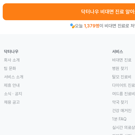
닥터나우 비대면 진료 알
오늘
1,379명
이 비대면 진료로 
닥터나우
서비스
회사 소개
비대면 진료
팀 문화
병원 찾기
서비스 소개
탈모 진료비
제휴 안내
다이어트 진
소식 · 공지
여드름 진료비
채용 공고
약국 찾기
건강 매거진
1분 FAQ
실시간 의료