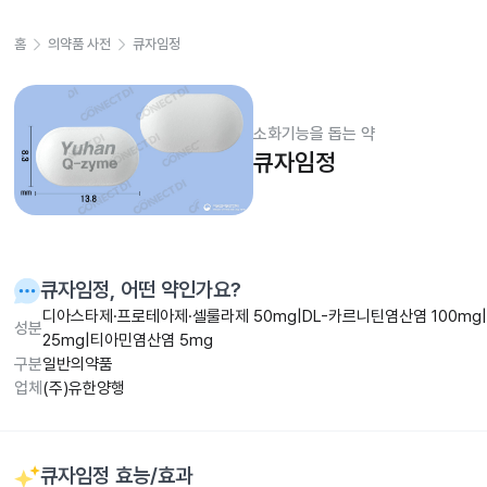
홈
의약품 사전
큐자임정
소화기능을 돕는 약
큐자임정
큐자임정
, 어떤 약인가요?
디아스타제·프로테아제·셀룰라제 50mg|DL-카르니틴염산염 100m
성분
25mg|티아민염산염 5mg
구분
일반의약품
업체
(주)유한양행
큐자임정
효능/효과