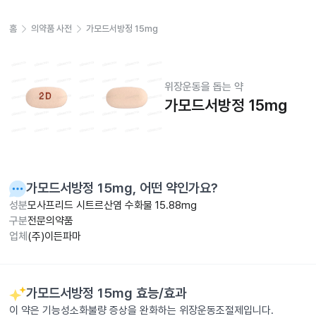
홈
의약품 사전
가모드서방정 15mg
위장운동을 돕는 약
가모드서방정 15mg
가모드서방정 15mg
, 어떤 약인가요?
성분
모사프리드 시트르산염 수화물 15.88mg
구분
전문의약품
업체
(주)이든파마
가모드서방정 15mg
효능/효과
이 약은 기능성소화불량 증상을 완화하는 위장운동조절제입니다.