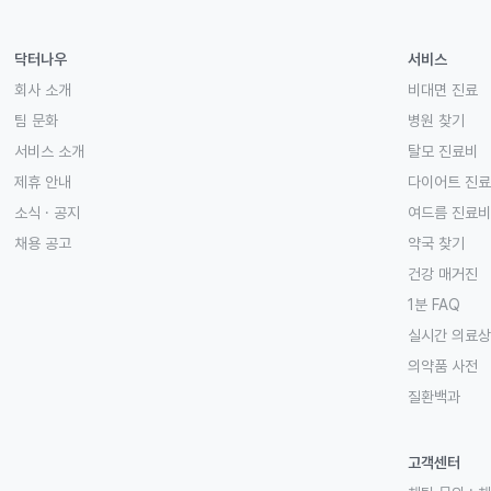
닥터나우
서비스
회사 소개
비대면 진료
팀 문화
병원 찾기
서비스 소개
탈모 진료비
제휴 안내
다이어트 진
소식 · 공지
여드름 진료비
채용 공고
약국 찾기
건강 매거진
1분 FAQ
실시간 의료
의약품 사전
질환백과
고객센터