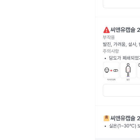
씨앤유캡슐 
부작용
발진, 가려움, 설사
주의사항
담도가 폐쇄되었거
씨앤유캡슐 
실온(1~30℃)