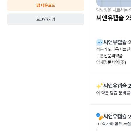
앱 다운로드
담낭병을 치료하는 
씨앤유캡슐 2
로그인/가입
씨앤유캡슐 
성분
케노데옥시콜산-
구분
전문의약품
업체
명문제약(주)
씨앤유캡슐 
이 약은 담즙 분비를
씨앤유캡슐 
식사와 함께 드실