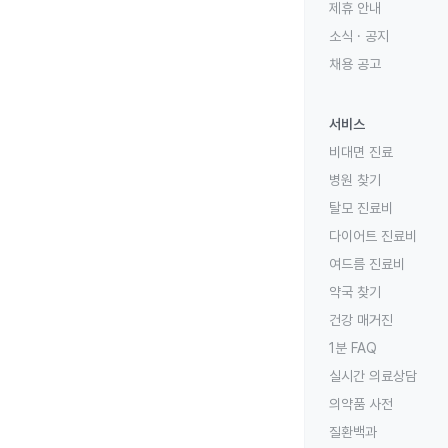
제휴 안내
소식 · 공지
채용 공고
서비스
비대면 진료
병원 찾기
탈모 진료비
다이어트 진료비
여드름 진료비
약국 찾기
건강 매거진
1분 FAQ
실시간 의료상담
의약품 사전
질환백과