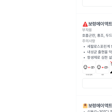
보령메이액트
부작용
호흡곤란, 홍조, 두
주의사항
세팔로스포린계 
내성균 출현을 막
항생제로 심한 설
보령메이액트
실온(1~30℃)