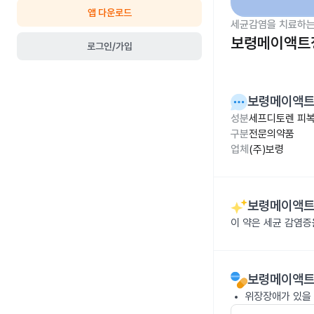
앱 다운로드
세균감염을 치료하는
보령메이액트정
로그인/가입
보령메이액트
성분
세프디토렌 피복
구분
전문의약품
업체
(주)보령
보령메이액트
이 약은 세균 감염
보령메이액트
위장장애가 있을 