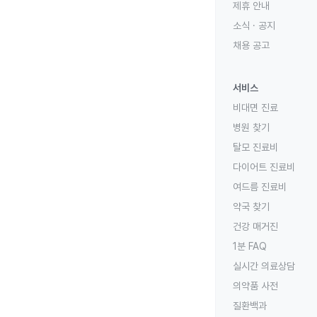
제휴 안내
소식 · 공지
채용 공고
서비스
비대면 진료
병원 찾기
탈모 진료비
다이어트 진료비
여드름 진료비
약국 찾기
건강 매거진
1분 FAQ
실시간 의료상담
의약품 사전
질환백과