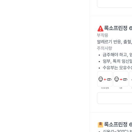
록소프린정 
부작용
알레르기 반응, 출혈
주의사항
금주해야 하고, 
임부, 특히 임신
수유부는 모유수
록소프린정 
실온(1~30℃)